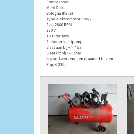
Compressor
Merk Dari
Bologna (Italië)
Type elektromotor P80/2
2 pk 2800 RPM
380 V
100 liter tank
2 cilinder luchtpomp
slaat aan bij +/- 7 bar
Slaat uit bij +/- 9 bar
Is goed werkend, en draaiend te zien
Prijs € 220,-